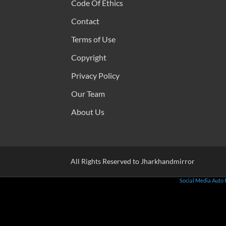
Code Of Ethics
Contact
Terms of Use
Copyright
Privacy Policy
Our Team
About Us
All Rights Reserved to Jharkhandmirror
Social Media Auto 