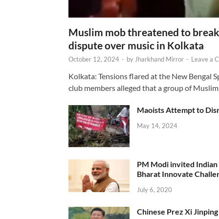
Muslim mob threatened to break 
dispute over music in Kolkata
October 12, 2024
-
by
Jharkhand Mirror
-
Leave a 
Kolkata: Tensions flared at the New Bengal 
club members alleged that a group of Muslim
Maoists Attempt to Disr
May 14, 2024
PM Modi invited Indian y
Bharat Innovate Challen
July 6, 2020
Chinese Prez Xi Jinping 