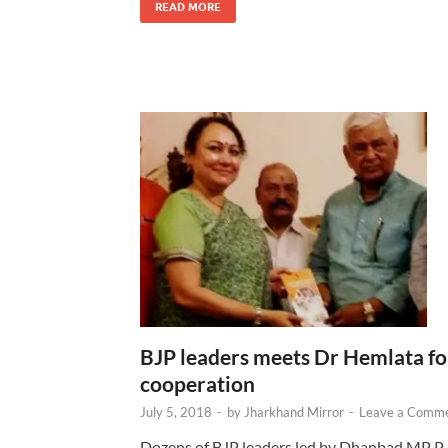
READ MORE
BJP leaders meets Dr Hemlata fo
cooperation
July 5, 2018
-
by
Jharkhand Mirror
-
Leave a Comm
Dozens of BJP leaders led by Dhanbad MP P.