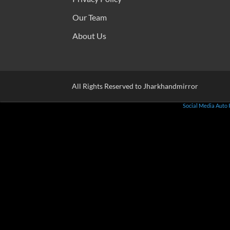
Our Team
About Us
All Rights Reserved to Jharkhandmirror
Social Media Auto 