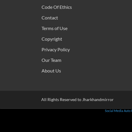
Code Of Ethics
Contact
Terms of Use
Copyright
Privacy Policy
Our Team
About Us
All Rights Reserved to Jharkhandmirror
Social Media Auto 