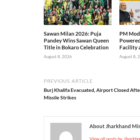
Sawan Milan 2026: Puja
PM Modi
Pandey Wins Sawan Queen
Powered
Title in Bokaro Celebration
Facility 
August 8, 2026
August 8, 
PREVIOUS ARTICLE
Burj Khalifa Evacuated, Airport Closed Afte
Missile Strikes
About Jharkhand Mi
View all posts by Jhark