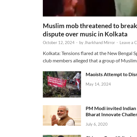
Muslim mob threatened to break 
dispute over music in Kolkata
October 12, 2024
-
by
Jharkhand Mirror
-
Leave a 
Kolkata: Tensions flared at the New Bengal 
club members alleged that a group of Muslim
Maoists Attempt to Disr
May 14, 2024
PM Modi invited Indian y
Bharat Innovate Challen
July 6, 2020