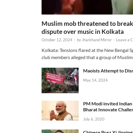
Muslim mob threatened to break 
dispute over music in Kolkata
October 12, 2024
-
by
Jharkhand Mirror
-
Leave a 
Kolkata: Tensions flared at the New Bengal 
club members alleged that a group of Muslim
Maoists Attempt to Disr
May 14, 2024
PM Modi invited Indian y
Bharat Innovate Challen
July 6, 2020
Chinese Prez Xi Jinping 