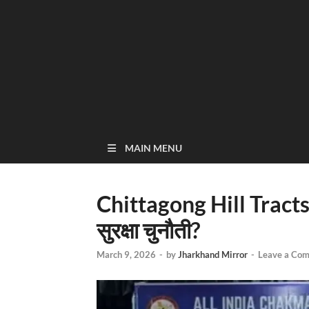
MAIN MENU
Chittagong Hill Tracts : क
सुरक्षा चुनौती?
March 9, 2026
-
by
Jharkhand Mirror
-
Leave a Co