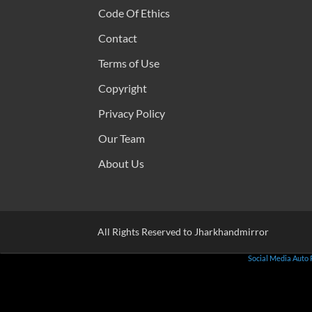
Code Of Ethics
Contact
Terms of Use
Copyright
Privacy Policy
Our Team
About Us
All Rights Reserved to Jharkhandmirror
Social Media Auto 