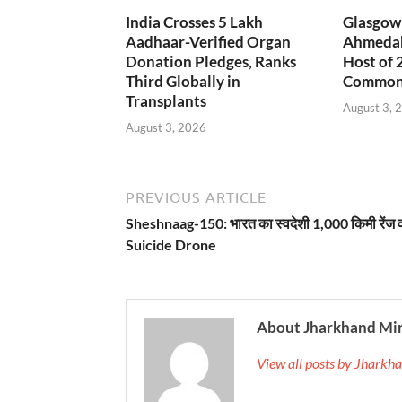
India Crosses 5 Lakh
Glasgow 
Aadhaar-Verified Organ
Ahmedab
Donation Pledges, Ranks
Host of 
Third Globally in
Common
Transplants
August 3, 
August 3, 2026
PREVIOUS ARTICLE
Sheshnaag-150: भारत का स्वदेशी 1,000 किमी रेंज 
Suicide Drone
About Jharkhand Mi
View all posts by Jhark