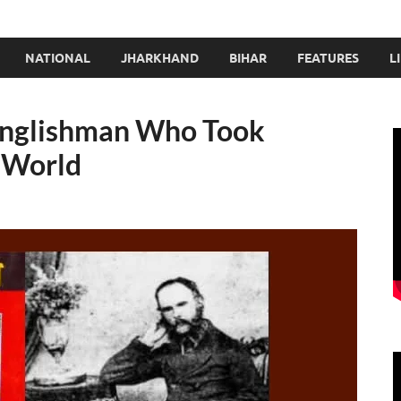
NATIONAL
JHARKHAND
BIHAR
FEATURES
L
 Englishman Who Took
 World