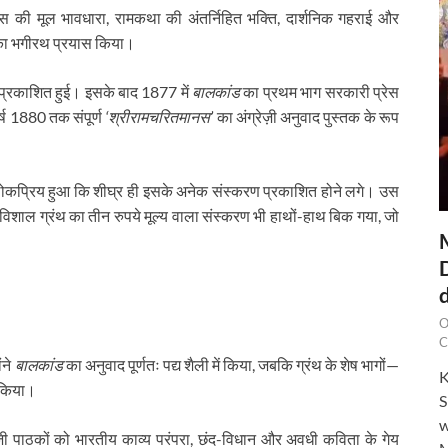
ीदास की मूल भावधारा, रामकथा की अंतर्निहित भक्ति, दार्शनिक गहराई और
खने का भगीरथ प्रयास किया।
 प्रकाशित हुई। इसके बाद 1877 में
बालकांड
का प्रथम भाग सरकारी प्रेस
्ष 1880 तक संपूर्ण
‘श्रीरामचरितमानस’
का अंग्रेज़ी अनुवाद पुस्तक के रूप
तना लोकप्रिय हुआ कि शीघ्र ही इसके अनेक संस्करण प्रकाशित होने लगे। उस
 विशाल ग्रंथ का तीन रुपये मूल्य वाला संस्करण भी हाथों-हाथ बिक गया, जो
O
C
ंने
बालकांड
का अनुवाद पूर्णतः पद्य शैली में किया, जबकि ग्रंथ के शेष भागों—
K
त किया।
S
w
्रेज़ी पाठकों को भारतीय काव्य परंपरा, छंद-विधान और अवधी कविता के गेय