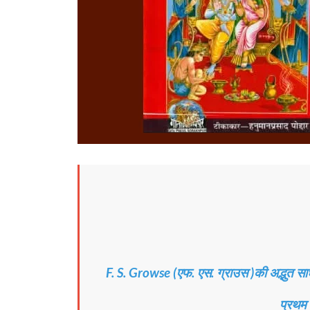
F. S. Growse (एफ. एस. ग्राउस )की अद्भुत 
प्रथम 