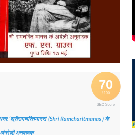
70
/ 100
SEO Score
साधना: ‘श्रीरामचरितमानस’ (Shri Ramcharitmanas ) के
अंग्रेज़ी अनुवादक