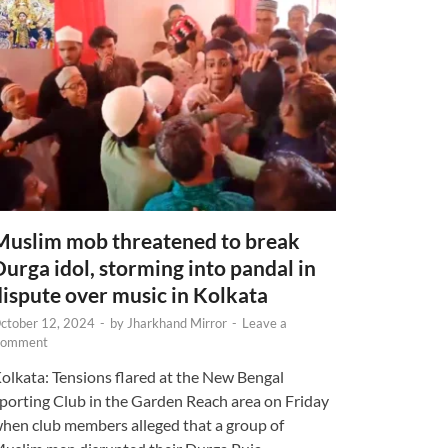
Muslim mob threatened to break
Durga idol, storming into pandal in
dispute over music in Kolkata
ctober 12, 2024
-
by
Jharkhand Mirror
-
Leave a
omment
olkata: Tensions flared at the New Bengal
porting Club in the Garden Reach area on Friday
hen club members alleged that a group of