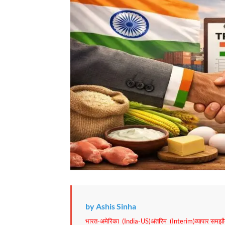
by Ashis Sinha
भारत-अमेरिका (India-US)अंतरिम (Interim)व्यापार समझौते (T