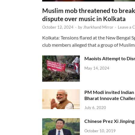
Muslim mob threatened to break 
dispute over music in Kolkata
October 12, 2024
-
by
Jharkhand Mirror
-
Leave a 
Kolkata: Tensions flared at the New Bengal 
club members alleged that a group of Muslim
Maoists Attempt to Disr
May 14, 2024
PM Modi invited Indian y
Bharat Innovate Challen
July 6, 2020
Chinese Prez Xi Jinping 
October 10, 2019