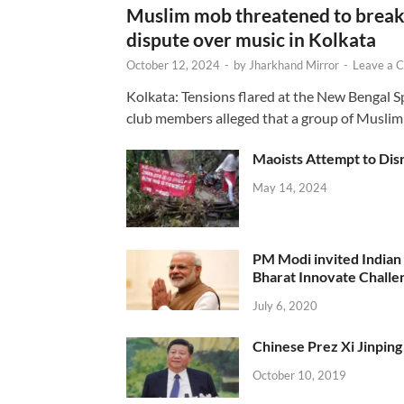
Muslim mob threatened to break 
dispute over music in Kolkata
October 12, 2024
-
by
Jharkhand Mirror
-
Leave a 
Kolkata: Tensions flared at the New Bengal 
club members alleged that a group of Muslim
Maoists Attempt to Disr
May 14, 2024
PM Modi invited Indian y
Bharat Innovate Challen
July 6, 2020
Chinese Prez Xi Jinping 
October 10, 2019