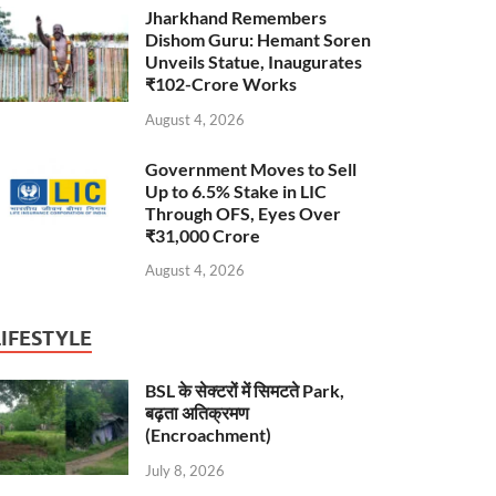
Jharkhand Remembers
Dishom Guru: Hemant Soren
Unveils Statue, Inaugurates
₹102-Crore Works
August 4, 2026
Government Moves to Sell
Up to 6.5% Stake in LIC
Through OFS, Eyes Over
₹31,000 Crore
August 4, 2026
LIFESTYLE
BSL के सेक्टरों में सिमटते Park,
बढ़ता अतिक्रमण
(Encroachment)
July 8, 2026