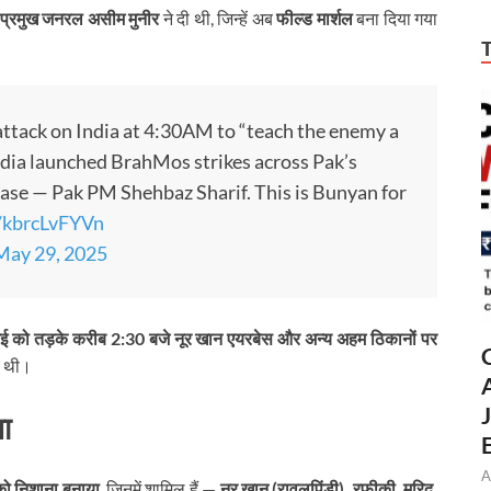
 प्रमुख जनरल असीम मुनीर
ने दी थी, जिन्हें अब
फील्ड मार्शल
बना दिया गया
ttack on India at 4:30AM to “teach the enemy a
ndia launched BrahMos strikes across Pak’s
base — Pak PM Shehbaz Sharif. This is Bunyan for
m/kbrcLvFYVn
May 29, 2025
 मई को तड़के करीब 2:30 बजे नूर खान एयरबेस और अन्य अहम ठिकानों पर
की थी।
ा
A
 को निशाना बनाया
, जिनमें शामिल हैं —
नूर खान (रावलपिंडी), रफीकी, मुरिद,