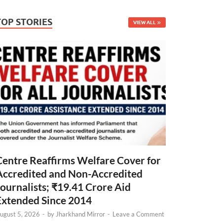
TOP STORIES
VIEW ALL
Centre Reaffirms Welfare Cover for
Accredited and Non-Accredited
Journalists; ₹19.41 Crore Aid
Extended Since 2014
ugust 5, 2026
-
by
Jharkhand Mirror
-
Leave a Comment