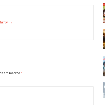
Mirror →
lds are marked
*