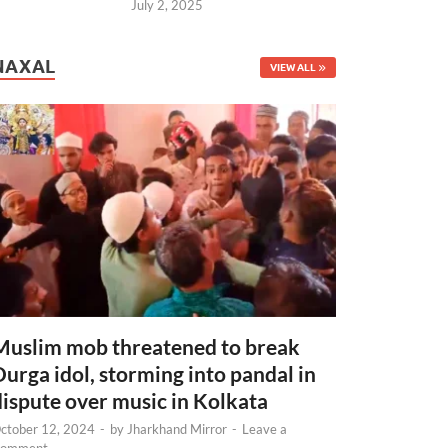
July 2, 2025
NAXAL
VIEW ALL
Muslim mob threatened to break
Durga idol, storming into pandal in
dispute over music in Kolkata
ctober 12, 2024
-
by
Jharkhand Mirror
-
Leave a