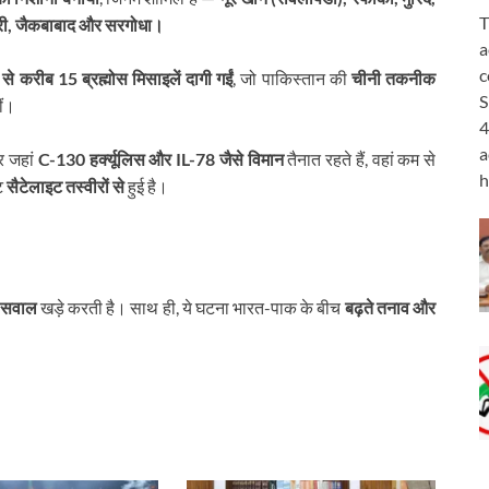
T
ोलेरी, जैकबाबाद और सरगोधा।
a
c
े करीब 15 ब्रह्मोस मिसाइलें दागी गईं
, जो पाकिस्तान की
चीनी तकनीक
S
ीं।
4
a
और जहां
C-130 हर्क्यूलिस और IL-78 जैसे विमान
तैनात रहते हैं, वहां कम से
h
टि
सैटेलाइट तस्वीरों से
हुई है।
़े सवाल
खड़े करती है। साथ ही, ये घटना भारत-पाक के बीच
बढ़ते तनाव और