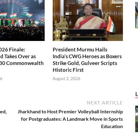
26 Finale:
President Murmu Hails
 Takes Over as
India’s CWG Heroes as Boxers
030 Commonwealth
Strike Gold, Gulveer Scripts
Historic First
26
August 2, 2026
NEXT ARTICLE
ted,
Jharkhand to Host Premier Volleyball Internship
for Postgraduates: A Landmark Move in Sports
Education