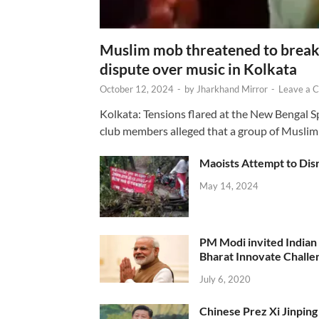
Muslim mob threatened to break 
dispute over music in Kolkata
October 12, 2024
-
by
Jharkhand Mirror
-
Leave a 
Kolkata: Tensions flared at the New Bengal 
club members alleged that a group of Muslim
Maoists Attempt to Disr
May 14, 2024
PM Modi invited Indian y
Bharat Innovate Challen
July 6, 2020
Chinese Prez Xi Jinping 