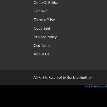
Code Of Ethics
Contact
Terms of Use
Copyright
Privacy Policy
Our Team
About Us
All Rights Reserved to Jharkhandmirror
Social Media Auto 