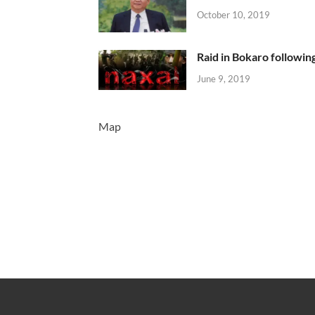
October 10, 2019
Raid in Bokaro following
June 9, 2019
Map