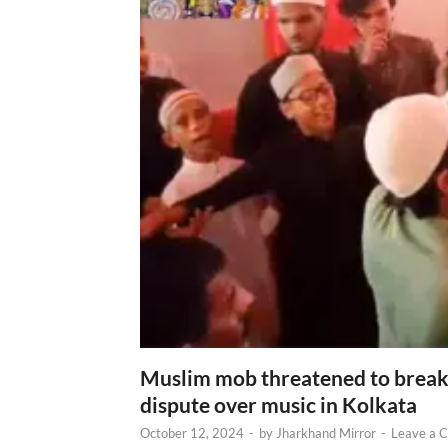
Muslim mob threatened to break 
dispute over music in Kolkata
October 12, 2024
-
by
Jharkhand Mirror
-
Leave a 