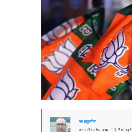
नव ठाकुरीया
असम और पश्चिम बंगाल में BJP की बढ़ती त