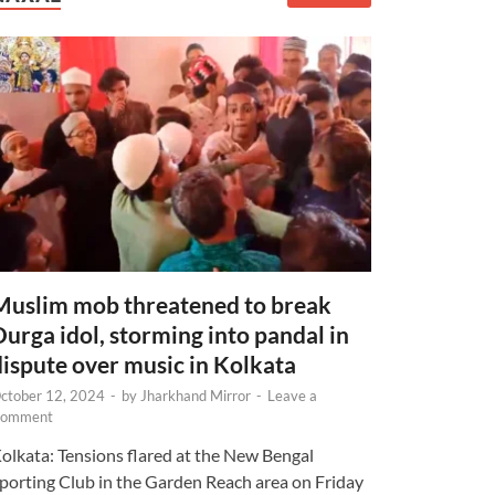
Muslim mob threatened to break
Durga idol, storming into pandal in
dispute over music in Kolkata
ctober 12, 2024
-
by
Jharkhand Mirror
-
Leave a
omment
olkata: Tensions flared at the New Bengal
porting Club in the Garden Reach area on Friday