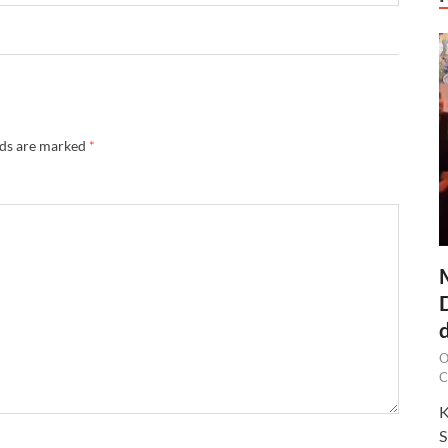
lds are marked
*
O
C
K
S