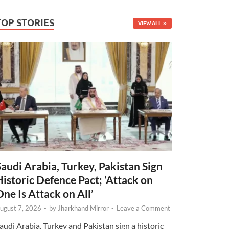
TOP STORIES
VIEW ALL
Saudi Arabia, Turkey, Pakistan Sign
Historic Defence Pact; ‘Attack on
One Is Attack on All’
ugust 7, 2026
-
by
Jharkhand Mirror
-
Leave a Comment
audi Arabia, Turkey and Pakistan sign a historic