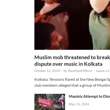
Muslim mob threatened to break 
dispute over music in Kolkata
October 12, 2024
-
by
Jharkhand Mirror
-
Leave a 
Kolkata: Tensions flared at the New Bengal 
club members alleged that a group of Muslim
Maoists Attempt to Disr
May 14, 2024