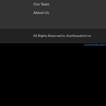
Our Team
About Us
All Rights Reserved to Jharkhandmirror
Social Media Auto 