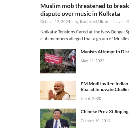
Muslim mob threatened to break 
dispute over music in Kolkata
October 12, 2024
-
by
Jharkhand Mirror
-
Leave a 
Kolkata: Tensions flared at the New Bengal 
club members alleged that a group of Muslim
Maoists Attempt to Disr
May 14, 2024
PM Modi invited Indian y
Bharat Innovate Challen
July 6, 2020
Chinese Prez Xi Jinping 
October 10, 2019