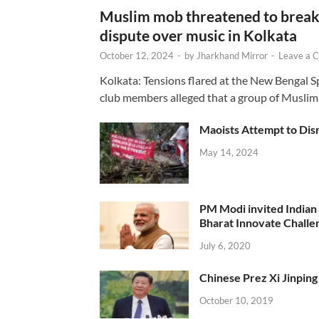
Muslim mob threatened to break 
dispute over music in Kolkata
October 12, 2024
-
by
Jharkhand Mirror
-
Leave a 
Kolkata: Tensions flared at the New Bengal 
club members alleged that a group of Muslim
Maoists Attempt to Disr
May 14, 2024
PM Modi invited Indian y
Bharat Innovate Challen
July 6, 2020
Chinese Prez Xi Jinping 
October 10, 2019