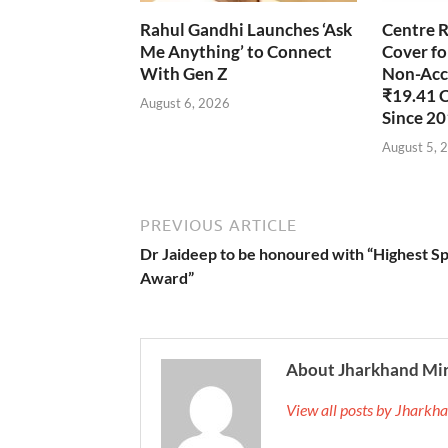
Rahul Gandhi Launches ‘Ask
Centre R
Me Anything’ to Connect
Cover fo
With Gen Z
Non-Accr
₹19.41 
August 6, 2026
Since 2
August 5, 
PREVIOUS ARTICLE
Dr Jaideep to be honoured with “Highest S
Award”
About Jharkhand Mi
View all posts by Jhark