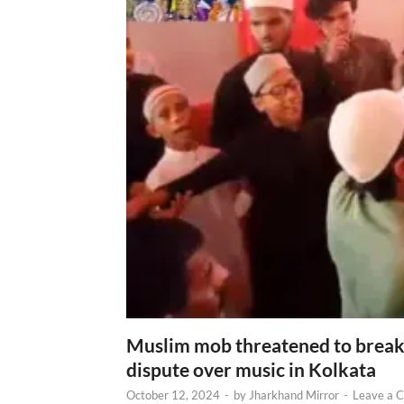
Muslim mob threatened to break 
dispute over music in Kolkata
October 12, 2024
-
by
Jharkhand Mirror
-
Leave a 