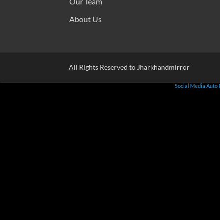
Our Team
About Us
All Rights Reserved to Jharkhandmirror
Social Media Auto 