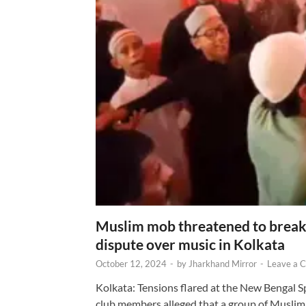
Muslim mob threatened to break 
dispute over music in Kolkata
October 12, 2024
-
by
Jharkhand Mirror
-
Leave a 
Kolkata: Tensions flared at the New Bengal 
club members alleged that a group of Muslim