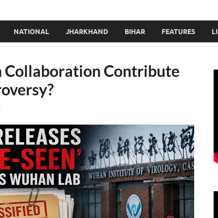
NATIONAL
JHARKHAND
BIHAR
FEATURES
L
h Collaboration Contribute
roversy?
t