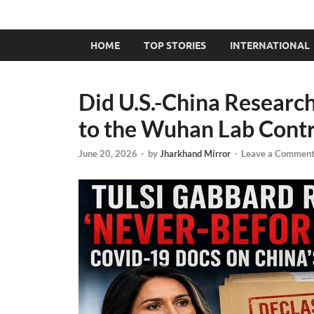
HOME
TOP STORIES
INTERNATIONAL
Did U.S.-China Researc
to the Wuhan Lab Cont
June 20, 2026
-
by
Jharkhand Mirror
-
Leave a Commen