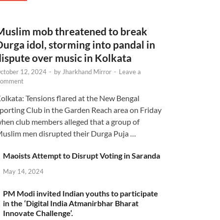
Muslim mob threatened to break
Durga idol, storming into pandal in
dispute over music in Kolkata
ctober 12, 2024
-
by
Jharkhand Mirror
-
Leave a
omment
olkata: Tensions flared at the New Bengal
porting Club in the Garden Reach area on Friday
hen club members alleged that a group of
uslim men disrupted their Durga Puja …
Maoists Attempt to Disrupt Voting in Saranda
May 14, 2024
PM Modi invited Indian youths to participate
in the ‘Digital India Atmanirbhar Bharat
Innovate Challenge’.