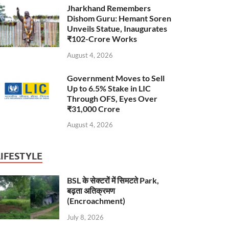
Jharkhand Remembers
Dishom Guru: Hemant Soren
Unveils Statue, Inaugurates
₹102-Crore Works
August 4, 2026
Government Moves to Sell
Up to 6.5% Stake in LIC
Through OFS, Eyes Over
₹31,000 Crore
August 4, 2026
LIFESTYLE
BSL के सेक्टरों में सिमटते Park,
बढ़ता अतिक्रमण
(Encroachment)
July 8, 2026