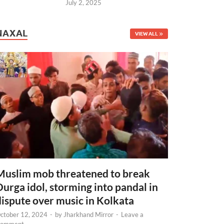
July 2, 2025
NAXAL
VIEW ALL
Muslim mob threatened to break
Durga idol, storming into pandal in
dispute over music in Kolkata
ctober 12, 2024
-
by
Jharkhand Mirror
-
Leave a