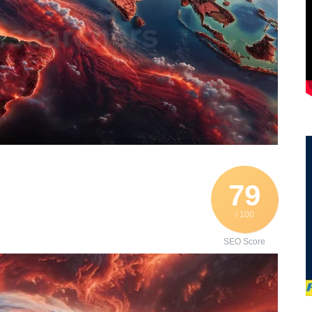
79
/ 100
SEO Score