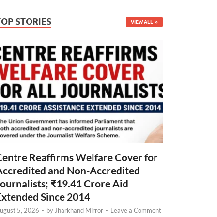
TOP STORIES
VIEW ALL
Centre Reaffirms Welfare Cover for
Accredited and Non-Accredited
Journalists; ₹19.41 Crore Aid
Extended Since 2014
ugust 5, 2026
-
by
Jharkhand Mirror
-
Leave a Comment